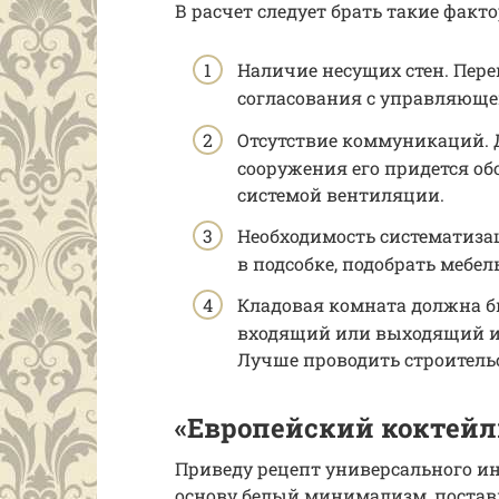
В расчет следует брать такие факт
Наличие несущих стен. Пер
согласования с управляюще
Отсутствие коммуникаций.
сооружения его придется об
системой вентиляции.
Необходимость систематизац
в подсобке, подобрать мебе
Кладовая комната должна б
входящий или выходящий из
Лучше проводить строительс
«Европейский коктейл
Приведу рецепт универсального инт
основу белый минимализм, постав