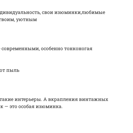
индивидуальность, свои изюминки,любимые
о твоим, уютным
е современными, особенно тонконогая
ют пыль
 такие интерьеры. А вкрапления винтажных
к — это особая изюминка.