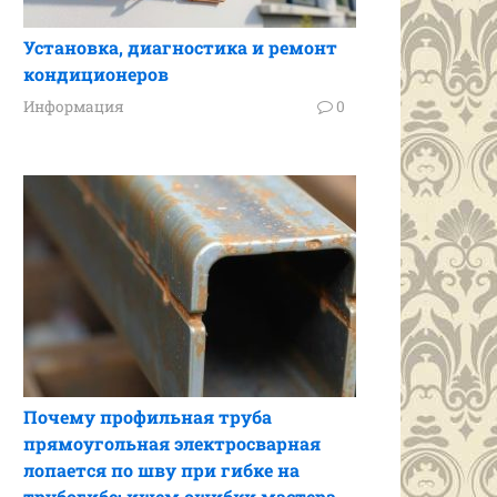
Установка, диагностика и ремонт
кондиционеров
Информация
0
Почему профильная труба
прямоугольная электросварная
лопается по шву при гибке на
трубогибе: ищем ошибки мастера