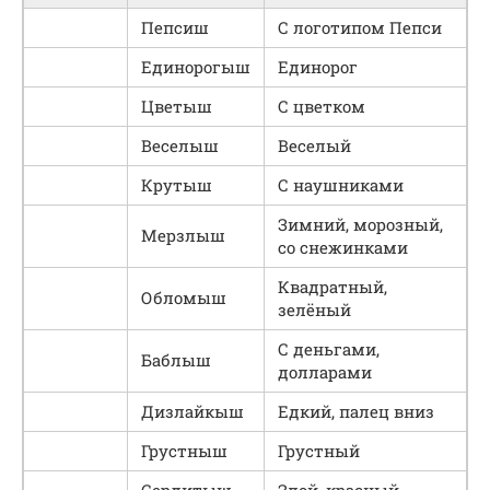
Пепсиш
С логотипом Пепси
Единорогыш
Единорог
Цветыш
С цветком
Веселыш
Веселый
Крутыш
С наушниками
Зимний, морозный,
Мерзлыш
со снежинками
Квадратный,
Обломыш
зелёный
С деньгами,
Баблыш
долларами
Дизлайкыш
Едкий, палец вниз
Грустныш
Грустный
Сердитыш
Злой, красный