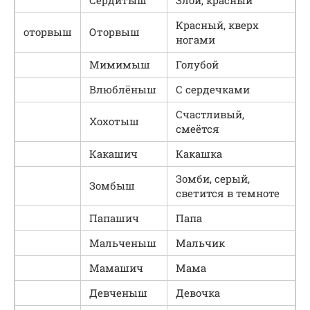
Красный, кверх
оторвыш
Оторвыш
ногами
Мимимыш
Голубой
Влюблёныш
С сердечками
Счастливый,
Хохотыш
смеётся
Какашич
Какашка
Зомби, серый,
Зомбыш
светится в темноте
Папашич
Папа
Мальченыш
Мальчик
Мамашич
Мама
Девченыш
Девочка