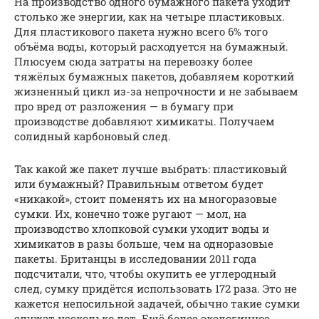
На производство одного бумажного пакета уходит
столько же энергии, как на четыре пластиковых.
Для пластикового пакета нужно всего 6% того
объёма воды, который расходуется на бумажный.
Плюсуем сюда затраты на перевозку более
тяжёлых бумажных пакетов, добавляем короткий
жизненный цикл из-за непрочности и не забываем
про вред от разложения — в бумагу при
производстве добавляют химикаты. Получаем
солидный карбоновый след.
Так какой же пакет лучше выбрать: пластиковый
или бумажный? Правильным ответом будет
«никакой», стоит поменять их на многоразовые
сумки. Их, конечно тоже ругают — мол, на
производство хлопковой сумки уходит воды и
химикатов в разы больше, чем на одноразовые
пакеты. Британцы в исследовании 2011 года
подсчитали, что, чтобы окупить ее углеродный
след, сумку придётся использовать 172 раза. Это не
кажется непосильной задачей, обычно такие сумки
служат несколько лет. Ещё более экологичное