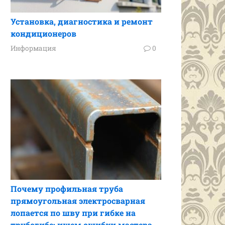
Установка, диагностика и ремонт
кондиционеров
Информация
0
Почему профильная труба
прямоугольная электросварная
лопается по шву при гибке на
трубогибе: ищем ошибки мастера