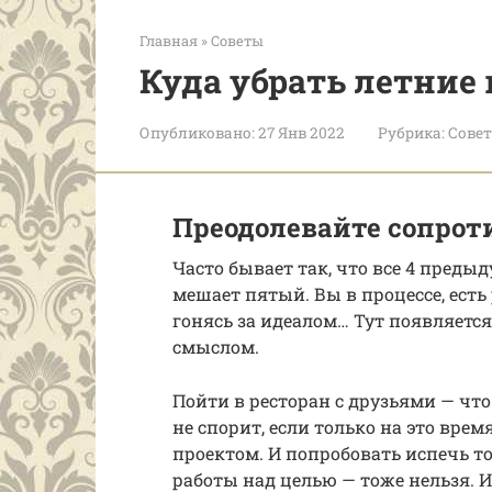
Главная
»
Советы
Куда убрать летние
Опубликовано:
27 Янв 2022
Рубрика:
Сове
Преодолевайте сопрот
Часто бывает так, что все 4 преды
мешает пятый. Вы в процессе, есть 
гонясь за идеалом… Тут появляетс
смыслом.
Пойти в ресторан с друзьями — что
не спорит, если только на это вре
проектом. И попробовать испечь то
работы над целью — тоже нельзя. 