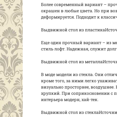
Более современный вариант – проч
окрашен в любые цвета. Но при во
деформируется. Подходит к класси
Выдвижной стол из пластикаИсточ
Еще один прочный вариант – из ме
стиль лофт. Надежная, служит долг
Выдвижной стол из металлаИсточн
В моде модели из стекла. Они отли
кроме того, за ними легко ухажива
визуально просторнее, воздушнее. 
хрупкий. При соприкосновении с п
интерьера модерн, хай-тек.
Выдвижной стол из стеклаИсточник