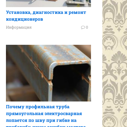
Установка, диагностика и ремонт
кондиционеров
Информация
0
Почему профильная труба
прямоугольная электросварная
лопается по шву при гибке на
трубогибе: ищем ошибки мастера