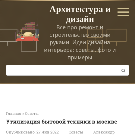
Перейти
Архитектура и
к
дизайн
контенту
Все про ремонт и
строительство своими
руками. Идеи дизайна
интерьера: советы, фото и
примеры
Поиск:
Главная
»
Советы
Утилизация бытовой техники в москве
Опубликовано:
27 Янв 2022
Советы
Александр