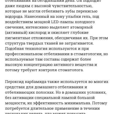
отбеливания на сегодняшний день. Он подходит
даже людям с высокой чувствительностью,
которые не могли отбеливать зубы перекисью
водорода. Нанесенный на зону улыбки гель, под
воздействием мощной LED-лампы холодного
свечения, интенсивно выделяет атомарный
(активный) кислород и окисляет глубокие
пигментные отложения, обесцвечивая их. При этом
структура твердых тканей не затрагивается.
Подобная технология используются и при
профессиональном отбеливании в стоматологии, но
используемые там составы содержат более
высокую концентрацию активного вещества и
потому требуют контроля стоматолога.
Пероксид карбамида также используется во многих
средствах для домашнего отбеливания и
отбеливающих полосках. Но в домашних условиях,
без активации специальной лампой большой
мощности, их эффективность минимальна. Потому
потребуется длительное применение в течении
нескольких недель, что может повысить