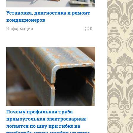
Установка, диагностика и ремонт
кондиционеров
Информация
0
Почему профильная труба
прямоугольная электросварная
лопается по шву при гибке на
трубогибе: ищем ошибки мастера