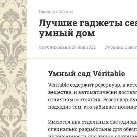
Главная
»
Советы
Лучшие гаджеты ces 
умный дом
Опубликовано:
27 Янв 2022
Рубрика:
Сове
Умный сад Véritable
Veritable содержит резервуар, в к
вещества, и автоматически достав
отличном состоянии. Резервуар ну
подходит тем, кто забывает полив
Имеются два отдельных светодиод
специально разработаны для обес
интенсивности для типов растений,