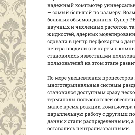
надежный компьютер универсаль
— самый большой по размеру. Возм
больших объемов данных. Супер Э
научных и численных расчетов, т
жидкостей, ядерных моделирования
сдавали в центр перфокарты с да
центра вводили эти карты в комп
становились известными пользова
пользователей на этом этапе разв
По мере удешевления процессоров
многотерминальные системы разде
становился доступным сразу неск
терминалы пользователей обеспечи
малое время реакции компьютера в
параллельную работу с другими по
данных стали распределенными, а
оставались централизованными.