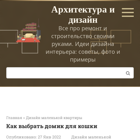
Перейти
Архитектура и
к
дизайн
контенту
Все про ремонт и
строительство своими
руками. Идеи дизайна
интерьера: советы, фото и
примеры
Поиск:
Главная
»
Дизайн маленькой квартиры
Как выбрать домик для кошки
Опубликовано:
27 Янв 2022
Дизайн маленькой