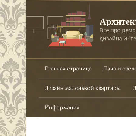
Перейти
к
Архитек
контенту
Все про ремо
дизайна инте
Главная страница
Дача и озе
Дизайн маленькой квартиры
Д
Информация