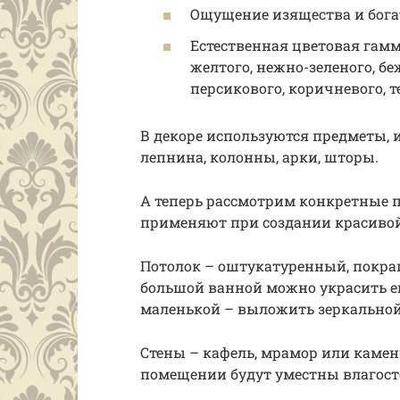
Ощущение изящества и бога
Естественная цветовая гамм
желтого, нежно-зеленого, бе
персикового, коричневого, т
В декоре используются предметы, и
лепнина, колонны, арки, шторы.
А теперь рассмотрим конкретные 
применяют при создании красивой
Потолок – оштукатуренный, покра
большой ванной можно украсить ег
маленькой – выложить зеркальной
Стены – кафель, мрамор или камен
помещении будут уместны влагост