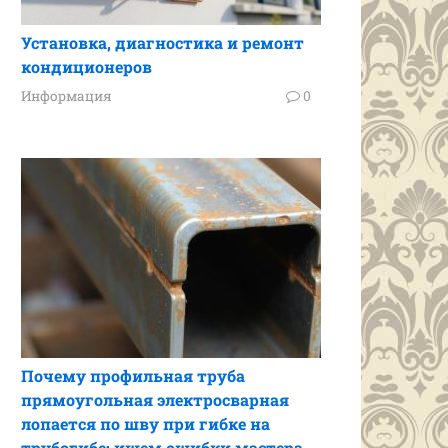
Установка, диагностика и ремонт
кондиционеров
Информация
0
Почему профильная труба
прямоугольная электросварная
лопается по шву при гибке на
трубогибе: ищем ошибки мастера