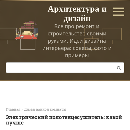
Перейти
Архитектура и
к
дизайн
контенту
Все про ремонт и
строительство своими
руками. Идеи дизайна
интерьера: советы, фото и
примеры
Поиск:
Главная
»
Дизай ванной комнаты
Электрический полотенцесушитель: какой
лучше