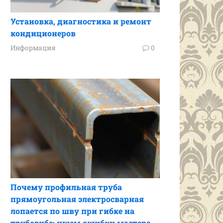
Установка, диагностика и ремонт
кондиционеров
Информация
0
Почему профильная труба
прямоугольная электросварная
лопается по шву при гибке на
трубогибе: ищем ошибки мастера