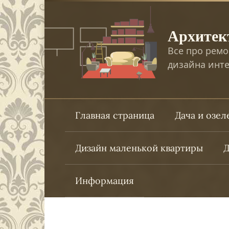
Перейти
к
Архитек
контенту
Все про ремо
дизайна инте
Главная страница
Дача и озе
Дизайн маленькой квартиры
Д
Информация