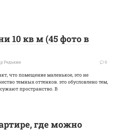
и 10 кв м (45 фото в
р Редькин
0
кт, что помещение маленькое, это не
ество темных оттенков. это обусловлено тем,
 сужают пространство. В
артире, где можно