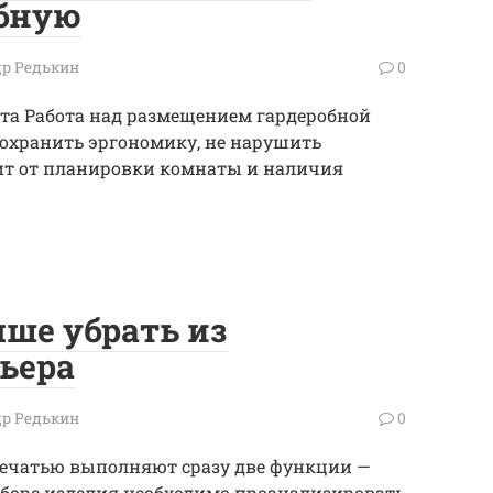
обную
р Редькин
0
та Работа над размещением гардеробной
охранить эргономику, не нарушить
ит от планировки комнаты и наличия
ше убрать из
ьера
р Редькин
0
ечатью выполняют сразу две функции —
ыборе изделия необходимо проанализировать