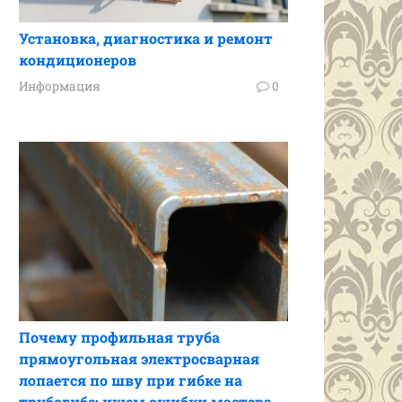
Установка, диагностика и ремонт
кондиционеров
Информация
0
Почему профильная труба
прямоугольная электросварная
лопается по шву при гибке на
трубогибе: ищем ошибки мастера