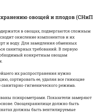
 хранению овощей и плодов (СНиП
одержатся в овощах, подвергаются сложным
ходит окисление компонентов и их
ирт и воду. Для замедления обменных
ься санитарных требований. В первую
необходимый конкретным овощам
м.
ейшего их распространения нужно
ию, сортировать ее, удаляя все гниющие
е санитарно-гигиенического режима.
ованы психрометрами. Показатели замеряют
 основе. Овощехранилище должно быть
омнатах должны быть вентилируемые