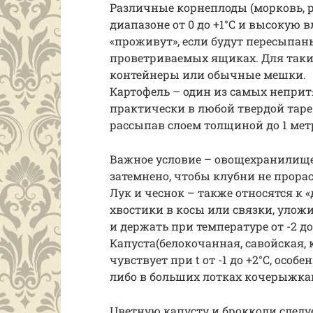
Различные корнеплоды (морковь, ре
диапазоне от 0 до +1°С и высокую в
«проживут», если будут пересыпа
проветриваемых ящиках. Для таки
контейнеры или обычные мешки.
Картофель – один из самых непри
практически в любой твердой таре 
рассыпав слоем толщиной до 1 метр
Важное условие – овощехранилище
затемнено, чтобы клубни не прорас
Лук и чеснок – также относятся к 
хвостики в косы или связки, улож
и держать при температуре от -2 до
Капуста(белокочанная, савойская, 
чувствует при t от -1 до +2°С, особ
либо в больших лотках кочерыжка
Цветную капусту и брокколи следуе