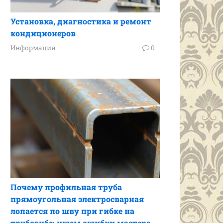
Установка, диагностика и ремонт
кондиционеров
Информация
0
Почему профильная труба
прямоугольная электросварная
лопается по шву при гибке на
трубогибе: ищем ошибки мастера