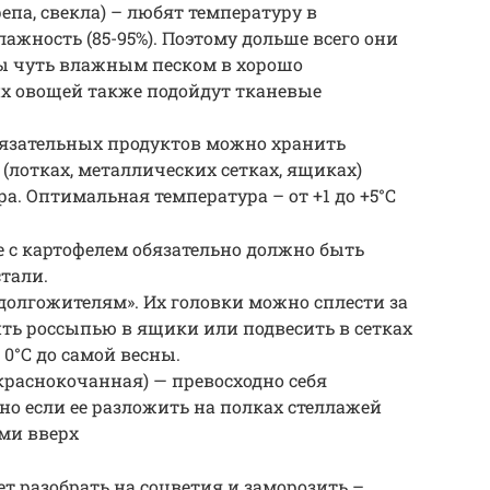
па, свекла) – любят температуру в
лажность (85-95%). Поэтому дольше всего они
ны чуть влажным песком в хорошо
х овощей также подойдут тканевые
тязательных продуктов можно хранить
(лотках, металлических сетках, ящиках)
а. Оптимальная температура – от +1 до +5°С
 с картофелем обязательно должно быть
тали.
«долгожителям». Их головки можно сплести за
ить россыпью в ящики или подвесить в сетках
 0°С до самой весны.
краснокочанная) — превосходно себя
енно если ее разложить на полках стеллажей
ми вверх
т разобрать на соцветия и заморозить –