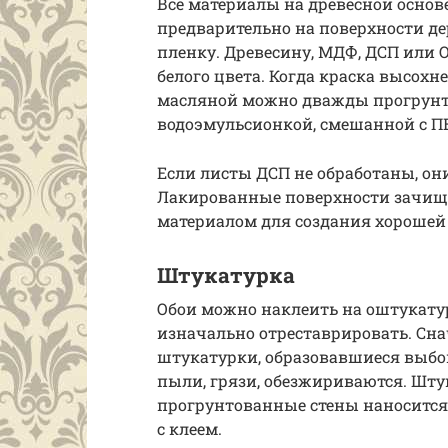
Все материалы на древесной основ
предварительно на поверхности д
пленку. Древесину, МДФ, ДСП или
белого цвета. Когда краска высохн
масляной можно дважды прогрунт
водоэмульсионкой, смешанной с П
Если листы ДСП не обработаны, о
Лакированные поверхности зачищ
материалом для создания хорошей
Штукатурка
Обои можно наклеить на оштукату
изначально отреставрировать. Сн
штукатурки, образовавшиеся выбо
пыли, грязи, обезжириваются. Шту
прогрунтованные стены наносится
с клеем.