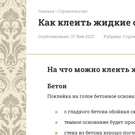
Главная
»
Строительство
Как клеить жидкие 
Опубликовано:
27 Янв 2022
Рубрика:
Строи
На что можно клеить 
Бетон
Поклейка на голое бетонное осно
с гладкого бетона обойная с
темное основание будет про
стена из бетона хорошо пог