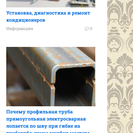
Установка, диагностика и ремонт
кондиционеров
Информация
0
Почему профильная труба
прямоугольная электросварная
лопается по шву при гибке на
трубогибе: ищем ошибки мастера