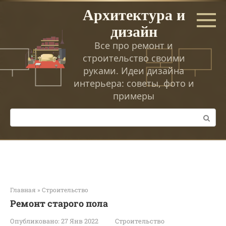
Перейти
Архитектура и
к
дизайн
контенту
Все про ремонт и
строительство своими
руками. Идеи дизайна
интерьера: советы, фото и
примеры
Поиск:
Главная
»
Строительство
Ремонт старого пола
Опубликовано:
27 Янв 2022
Строительство