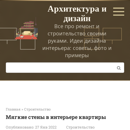
Перейти
Архитектура и
к
дизайн
контенту
Все про ремонт и
строительство своими
руками. Идеи дизайна
интерьера: советы, фото и
примеры
Поиск:
Главная
»
Строительство
Мягкие стены в интерьере квартиры
Опубликовано:
27 Янв 2022
Строительство