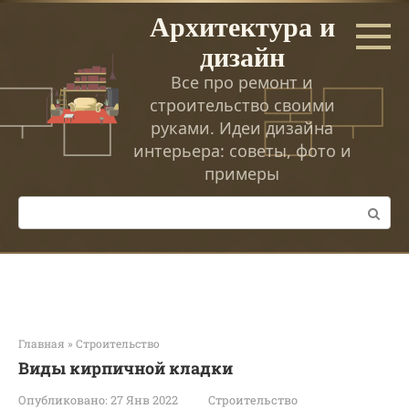
Перейти
Архитектура и
к
дизайн
контенту
Все про ремонт и
строительство своими
руками. Идеи дизайна
интерьера: советы, фото и
примеры
Поиск:
Главная
»
Строительство
Виды кирпичной кладки
Опубликовано:
27 Янв 2022
Строительство