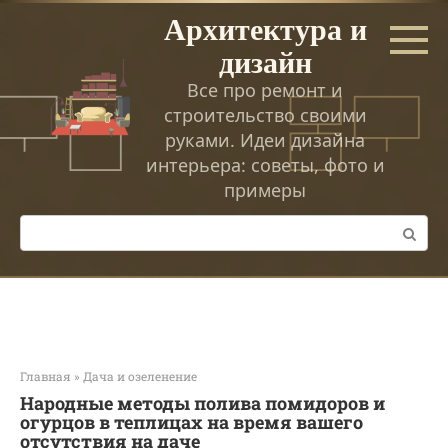
Перейти
Архитектура и
к
дизайн
контенту
Все про ремонт и
строительство своими
руками. Идеи дизайна
интерьера: советы, фото и
примеры
Поиск:
Главная
»
Дача и озеленение
Народные методы полива помидоров и
огурцов в теплицах на время вашего
отсутствия на даче