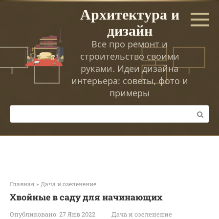
Перейти
Архитектура и
к
дизайн
контенту
Все про ремонт и
строительство своими
руками. Идеи дизайна
интерьера: советы, фото и
примеры
Поиск:
Главная
»
Дача и озеленение
Хвойные в саду для начинающих
Опубликовано:
27 Янв 2022
Дача и озеленение