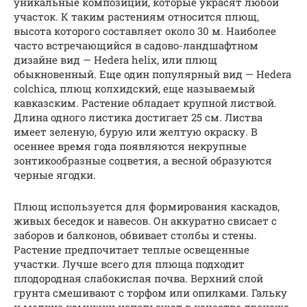
уникальные композиции, которые украсят любой
участок. К таким растениям относится плющ,
высота которого составляет около 30 м. Наиболее
часто встречающийся в садово-ландшафтном
дизайне вид — Hedera helix, или плющ
обыкновенный. Еще один популярный вид — Hedera
colchica, плющ колхидский, еще называемый
кавказским. Растение обладает крупной листвой.
Длина одного листика достигает 25 см. Листва
имеет зеленую, бурую или желтую окраску. В
осеннее время года появляются некрупные
зонтикообразные соцветия, а весной образуются
черные ягодки.
Плющ используется для формирования каскадов,
живых беседок и навесов. Он аккуратно свисает с
заборов и балконов, обвивает столбы и стены.
Растение предпочитает теплые освещенные
участки. Лучше всего для плюща подходит
плодородная слабокислая почва. Верхний слой
грунта смешивают с торфом или опилками. Гальку
и мелкие камушки используют в качестве дренажа.