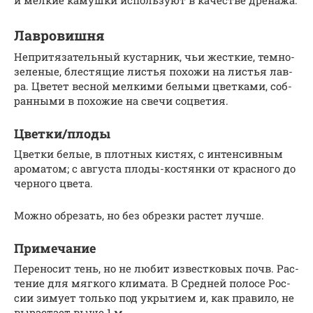
Лав­ро­виш­ня
Неп­ри­тяза­тель­ный кус­тарник, чьи жес­ткие, тем­но-
зе­леные, блес­тя­щие листья по­хожи на листья лав­
ра. Цве­тет вес­ной мел­ки­ми бе­лыми цвет­ка­ми, соб­
ранны­ми в по­хожие на све­чи соц­ве­тия.
Цвет­ки/пло­ды
Цвет­ки бе­лые, в плот­ных кис­тях, с ин­тенсив­ным
аро­матом; с ав­густа пло­ды-кос­тянки от крас­но­го до
чер­но­го цве­та.
Мож­но об­ре­зать, но без об­резки рас­тет луч­ше.
При­меча­ние
Пе­рено­сит тень, но не лю­бит из­вес­тко­вых почв. Рас­
те­ние для мяг­ко­го кли­мата. В Сред­ней по­лосе Рос­
сии зи­му­ет толь­ко под ук­ры­ти­ем и, как пра­вило, не
вы­рас­та­ет вы­ше 1 м.