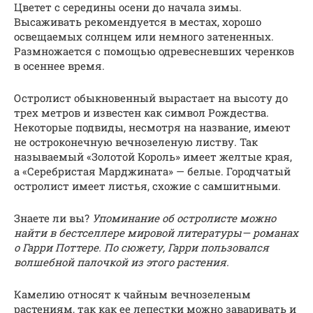
Цветет с середины осени до начала зимы.
Высаживать рекомендуется в местах, хорошо
освещаемых солнцем или немного затененных.
Размножается с помощью одревесневших черенков
в осеннее время.
Остролист обыкновенный вырастает на высоту до
трех метров и известен как символ Рождества.
Некоторые подвиды, несмотря на название, имеют
не остроконечную вечнозеленую листву. Так
называемый «Золотой Король» имеет желтые края,
а «Серебристая Марджината» — белые. Городчатый
остролист имеет листья, схожие с самшитными.
Знаете ли вы?
Упоминание об остролисте можно
найти в бестселлере мировой литературы
— романах
о Гарри Поттере. По сюжету, Гарри пользовался
волшебной палочкой из этого растения.
Камелию относят к чайным вечнозеленым
растениям, так как ее лепестки можно заваривать и