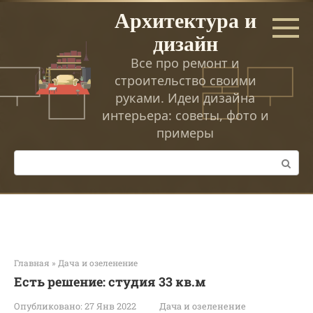
Перейти
Архитектура и
к
дизайн
контенту
Все про ремонт и
строительство своими
руками. Идеи дизайна
интерьера: советы, фото и
примеры
Поиск:
Главная
»
Дача и озеленение
Есть решение: студия 33 кв.м
Опубликовано:
27 Янв 2022
Дача и озеленение