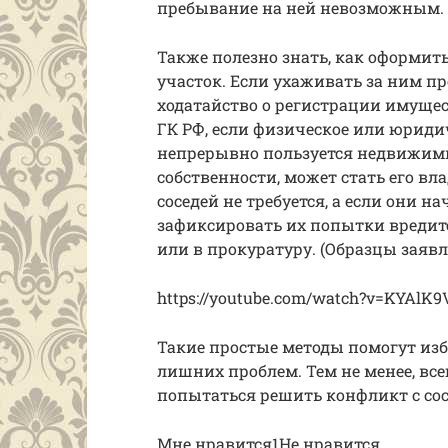
пребывание на ней невозможным.
Также полезно знать, как оформит
участок. Если ухаживать за ним п
ходатайство о регистрации имуществ
ГК РФ, если физическое или юридич
непрерывно пользуется недвижим
собственности, может стать его вл
соседей не требуется, а если они н
зафиксировать их попытки вредит
или в прокуратуру. (Образцы заявл
https://youtube.com/watch?v=KYAlK9
Такие простые методы помогут изба
лишних проблем. Тем не менее, все
попытаться решить конфликт с с
Мне нравится1Не нравится