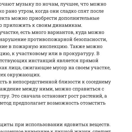
ючают музыку по ночам, лучшее, что можно
ко рано утром, когда они сладко спят после
ффекта можно приобрести дополнительные
о приложить к своим динамикам.
участке, есть много вариантов, куда можно
о нарушение противопожарной безопасности,
ение в пожарную инспекцию. Также можно
ию, к участковому или в прокуратуру. В
етствующих инстанций является прямой
 как лица, сжигающие мусор на своем участке,
всех окружающих.
сть в непосредственной близости к соседнему
ограждение между ними, можно справиться с
тру. Это сначала остановит рост растений, а
 метод предполагает возможность отомстить
защиты при использовании ядовитых веществ.
овышенное внимание к личной жизни, следует