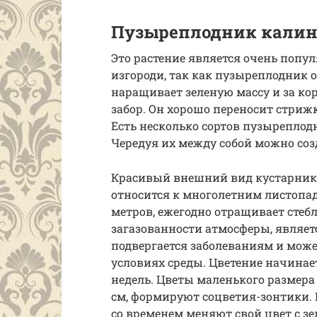
Пузыреплодник кали
Это растение является очень попу
изгороди, так как пузыреплодник
наращивает зеленую массу и за ко
забор. Он хорошо переносит стрижк
Есть несколько сортов пузыреплодн
Чередуя их между собой можно соз
Красивый внешний вид кустарник с
относится к многолетним листопад
метров, ежегодно отращивает стебл
загазованности атмосферы, являет
подвергается заболеваниям и мож
условиях среды. Цветение начинае
недель. Цветы маленького размера 
см, формируют соцветия-зонтики. 
со временем меняют свой цвет с з