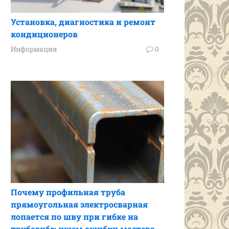
Установка, диагностика и ремонт
кондиционеров
Информация
0
Почему профильная труба
прямоугольная электросварная
лопается по шву при гибке на
трубогибе: ищем ошибки мастера