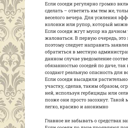
Если соседи регулярно громко вкл
сделать – ответить им тем же, толь
веселого вечера. Для усиления э
колонки или рупор, который можн
Если соседи жгут мусор на дачном 
жаловаться. В первую очередь, эт
поэтому следует направить заявл
обратиться в местную администрац
данном случае уведомление соотв
обязанностью соседей по даче, так
создают реальную опасность для 
Если соседи высадили растительно
участку, сделав, таким образом, 
ней, используя гербициды или сели
позже они просто засохнут. Такой
легко, красиво и анонимно
Главное не забывать о средствах 
Если соседи по даче проявляют п