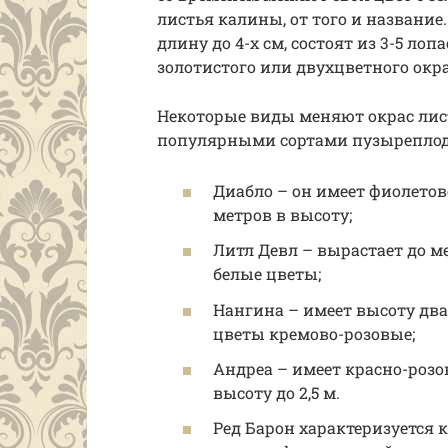
листья калины, от того и название
длину до 4-х см, состоят из 3-5 лоп
золотистого или двухцветного окра
Некоторые виды меняют окрас лис
популярными сортами пузыреплод
Диабло – он имеет фиолетов
метров в высоту;
Литл Девл – вырастает до м
белые цветы;
Нангина – имеет высоту два
цветы кремово-розовые;
Андреа – имеет красно-розо
высоту до 2,5 м.
Ред Барон характеризуется