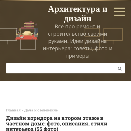
Перейти
Архитектура и
к
дизайн
контенту
Все про ремонт и
строительство своими
руками. Идеи дизайна
интерьера: советы, фото и
примеры
Поиск:
Главная
»
Дача и озеленение
Дизайн коридора на втором этаже в
частном доме: фото, описания, стили
интерьера (55 фото)