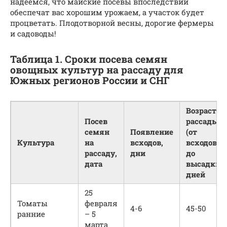
надеемся, что майские посевы впоследствии
обеспечат вас хорошим урожаем, а участок будет
процветать. Плодотворной весны, дорогие фермеры
и садоводы!
Таблица 1. Сроки посева семян
овощных культур на рассаду для
Южных регионов России и СНГ
Возраст
Посев
рассады
семян
Появление
(от
Культура
на
всходов,
всходов
рассаду,
дни
до
дата
высадки),
дней
25
Томаты
февраля
4-6
45-50
ранние
– 5
марта