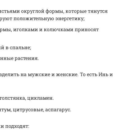
истьями округлой формы, которые тянутся
ируют положительную энергетику;
ормы, иголками и колючками приносят
й в спальне;
енные растения.
делить на мужские и женские. То есть Инь и
 толстянка, цикламен.
тум, цитрусовые, аспагарус.
и подходят: