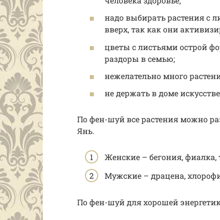
человека здоровье;
надо выбирать растения с л
вверх, так как они активиз
цветы с листьями острой ф
раздоры в семью;
нежелательно много растени
не держать в доме искусств
По фен-шуй все растения можно раз
Янь.
Женские – бегония, фиалка,
Мужские – драцена, хлорофи
По фен-шуй для хорошей энергетик