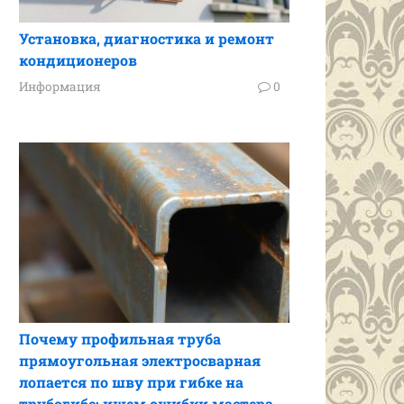
Установка, диагностика и ремонт
кондиционеров
Информация
0
Почему профильная труба
прямоугольная электросварная
лопается по шву при гибке на
трубогибе: ищем ошибки мастера