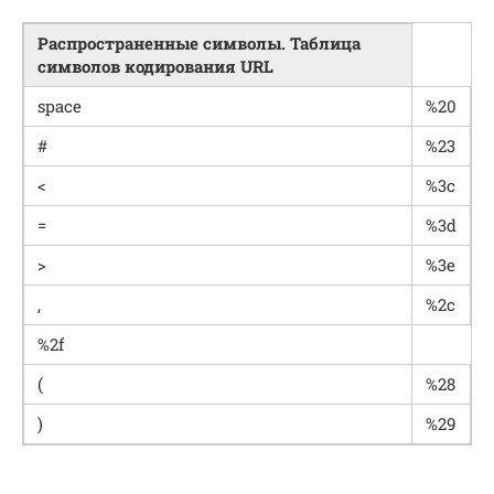
Распространенные символы. Таблица
символов кодирования
URL
space
%20
#
%23
<
%3c
=
%3d
>
%3e
,
%2c
%2f
(
%28
)
%29