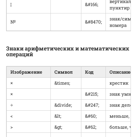
вертикаль
¦
&#166;
пунктир
знак/симво
№
&#8470;
номера
Знаки арифметических и математических
операций
Изображение
Символ
Код
Описание
×
&times;
крестик
×
&#215;
знак умно
÷
&divide;
&#247;
знак делен
<
&lt;
&#60;
меньше, ч
>
&gt;
&#62;
больше, че