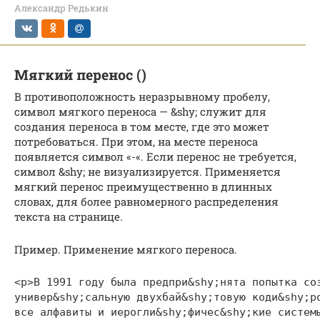
Александр Редькин
Мягкий перенос (­)
В противоположность неразрывному пробелу,
символ мягкого переноса — &shy; служит для
создания переноса в том месте, где это может
потребоваться. При этом, на месте переноса
появляется символ «-«. Если перенос не требуется,
символ &shy; не визуализируется. Применяется
мягкий перенос преимущественно в длинных
словах, для более равномерного распределения
текста на странице.
Пример. Применение мягкого переноса.
<p>В 1991 году была предпри&shy;нята попытка соз
универ&shy;сальную двухбай&shy;товую коди&shy;ро
все алфавиты и иерогли&shy;фичес&shy;кие системы