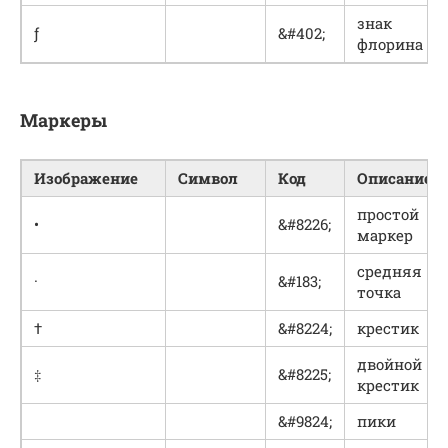
знак
ƒ
&#402;
флорина
Маркеры
Изображение
Символ
Код
Описание
простой
•
&#8226;
маркер
средняя
·
&#183;
точка
†
&#8224;
крестик
двойной
‡
&#8225;
крестик
&#9824;
пики