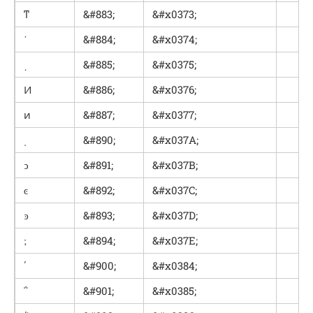
ͳ
&#883;
&#x0373;
ʹ
&#884;
&#x0374;
͵
&#885;
&#x0375;
Ͷ
&#886;
&#x0376;
ͷ
&#887;
&#x0377;
ͺ
&#890;
&#x037A;
ͻ
&#891;
&#x037B;
ͼ
&#892;
&#x037C;
ͽ
&#893;
&#x037D;
;
&#894;
&#x037E;
΄
&#900;
&#x0384;
΅
&#901;
&#x0385;