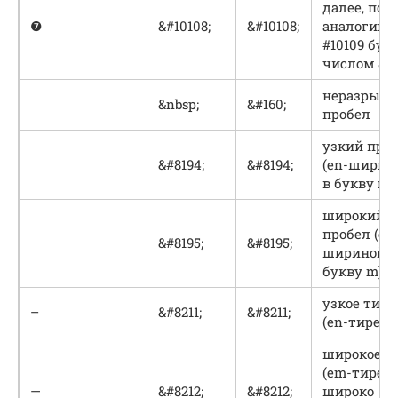
далее, по
❼
&#10108;
&#10108;
аналогии 
#10109 буд
числом 8
неразрыв
&nbsp;
&#160;
пробел
узкий про
&#8194;
&#8194;
(еn-ширин
в букву n)
широкий
пробел (em
&#8195;
&#8195;
шириной в
букву m)
узкое тире
–
&#8211;
&#8211;
(en-тире)
широкое т
(em-тире),
—
&#8212;
&#8212;
широко