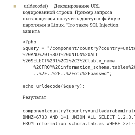
urldecode() — Декодирование
URL
—
кодированной строки. Пример запроса
пытающегося получить доступ к файлу с
паролями в Linux. Что такое SQL Injection
защита
<?php

$query = "/component/country?country=unite
%20AND%201%3D1%20UNION%20ALL

%20SELECT%201%2C2%2C3%2Ctable_name

    %20FROM%20information_schema.tables%20
    ..%2F..%2F..%2Fetc%2Fpasswd";

echo urldecode($query);
Результат:
componentcountry?country=unitedarabemirate
BMMZ=6733 AND 1=1 UNION ALL SELECT 1,2,3,T
FROM information_schema.tables WHERE 2>1-