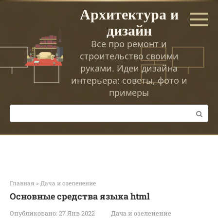
Перейти
Архитектура и
к
дизайн
контенту
Все про ремонт и
строительство своими
руками. Идеи дизайна
интерьера: советы, фото и
примеры
Поиск:
Главная
»
Дача и озеленение
Основные средства языка html
Опубликовано:
27 Янв 2022
Дача и озеленение