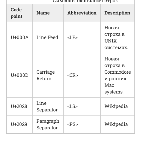
Символы окончания строк
Code
Name
Abbreviation
Description
point
Новая
строка в
U+000A
Line Feed
<LF>
UNIX
системах.
Новая
строка в
Carriage
Commodore
U+000D
<CR>
\
Return
и ранних
Mac
systems.
Line
U+2028
<LS>
Wikipedia
Separator
Paragraph
U+2029
<PS>
Wikipedia
Separator