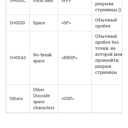
U+000C
Form feed
<FF>
разрыва
страницы ()
Обычный
U+0020
Space
<SP>
пробел
Обычный
пробел без
точки, на
которой може
No-break
U+00A0
<NBSP>
произойти
space
разрыв
страницы
Other
Unicode
Others
<USP>
space
characters