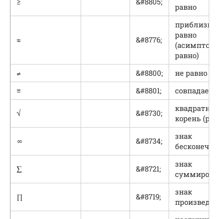
≥
&#8805;
равно
приблизит
равно
≈
&#8776;
(асимптоти
равно)
≠
&#8800;
не равно
≡
&#8801;
совпадает с
квадратны
√
&#8730;
корень (ра
знак
∞
&#8734;
бесконечно
знак
∑
&#8721;
суммирова
знак
∏
&#8719;
произведе