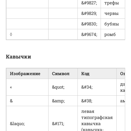
&#9827;
трефы
&#9829;
червы
&#9830;
бубны
◊
&#9674;
ромб
Кавычки
Изображение
Символ
Код
Опи
дво
«
&quot;
&#34;
кав
&
&amp;
&#38;
амп
левая
типографская
&laquo;
&#171;
кавычка
(кавычка-