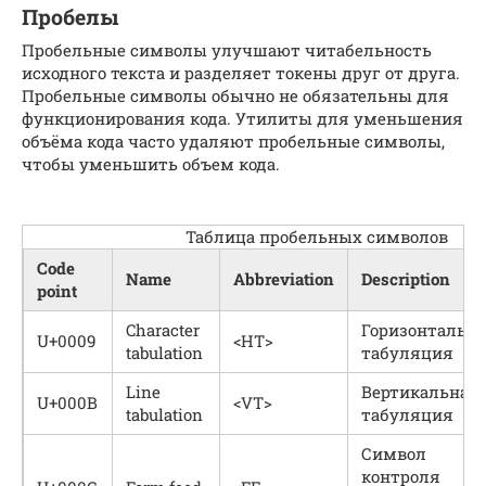
Пробелы
Пробельные символы улучшают читабельность
исходного текста и разделяет токены друг от друга.
Пробельные символы обычно не обязательны для
функционирования кода. Утилиты для уменьшения
объёма кода часто удаляют пробельные символы,
чтобы уменьшить объем кода.
Таблица пробельных символов
Code
Name
Abbreviation
Description
point
Character
Горизонтальн
U+0009
<HT>
tabulation
табуляция
Line
Вертикальная
U+000B
<VT>
tabulation
табуляция
Символ
контроля