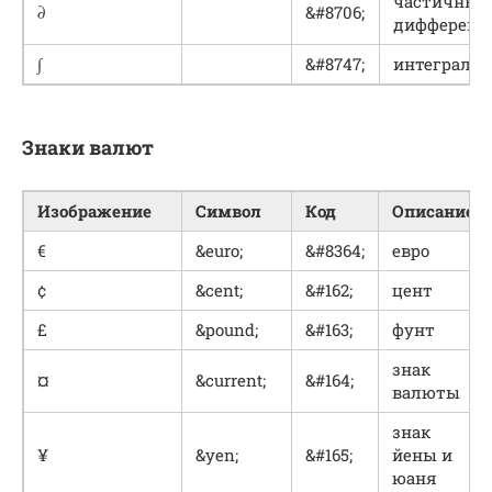
частичный
∂
&#8706;
дифференц
∫
&#8747;
интеграл
Знаки валют
Изображение
Символ
Код
Описание
€
&euro;
&#8364;
евро
¢
&cent;
&#162;
цент
£
&pound;
&#163;
фунт
знак
¤
&current;
&#164;
валюты
знак
¥
&yen;
&#165;
йены и
юаня