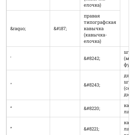
елочка)
правая
типографская
&raquo;
&#187;
кавычка
(кавычка-
елочка)
штр
′
&#8242;
(мин
фут
дво
штр
″
&#8243;
(сек
дюй
кавы
“
&#8220;
лапк
кавы
”
&#8221;
лапк