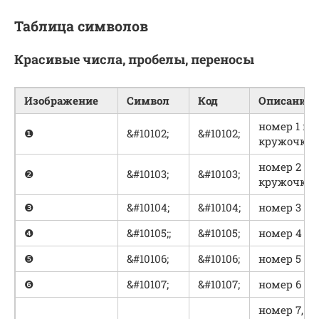
Таблица символов
Красивые числа, пробелы, переносы
Изображение
Символ
Код
Описание
номер 1 в
❶
&#10102;
&#10102;
кружочке
номер 2 в
❷
&#10103;
&#10103;
кружочке
❸
&#10104;
&#10104;
номер 3
❹
&#10105;;
&#10105;
номер 4
❺
&#10106;
&#10106;
номер 5
❻
&#10107;
&#10107;
номер 6
номер 7,