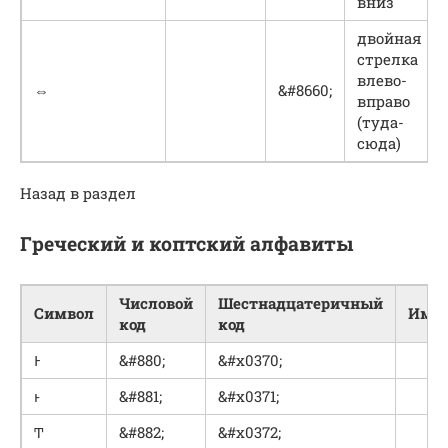
вниз
двойная
стрелка
влево-
⇔
&#8660;
вправо
(туда-
сюда)
Назад в раздел
Греческий и коптский алфавиты
Числовой
Шестнадцатеричный
Символ
Имя 
код
код
Ͱ
&#880;
&#x0370;
ͱ
&#881;
&#x0371;
Ͳ
&#882;
&#x0372;