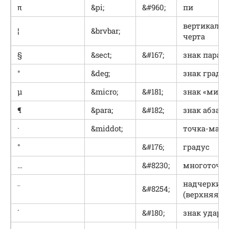
π
&pi;
&#960;
пи
вертикальн
¦
&brvbar;
черта
§
&sect;
&#167;
знак параг
°
&deg;
знак граду
µ
&micro;
&#181;
знак «микр
¶
&para;
&#182;
знак абзаца
·
&middot;
точка-марк
°
&#176;
градус
…
&#8230;
многоточи
надчеркив
‾
&#8254;
(верхняя че
´
&#180;
знак ударе