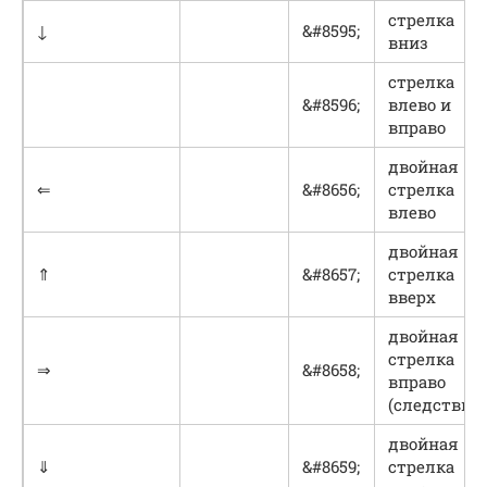
стрелка
↓
&#8595;
вниз
стрелка
&#8596;
влево и
вправо
двойная
⇐
&#8656;
стрелка
влево
двойная
⇑
&#8657;
стрелка
вверх
двойная
стрелка
⇒
&#8658;
вправо
(следствие)
двойная
⇓
&#8659;
стрелка