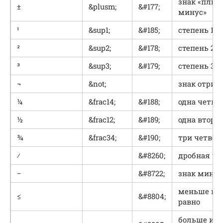
знак «плюс
±
&plusm;
&#177;
минус»
¹
&sup1;
&#185;
степень 1
²
&sup2;
&#178;
степень 2
³
&sup3;
&#179;
степень 3
¬
&not;
знак отриц
¼
&frac14;
&#188;
одна четве
½
&frac12;
&#189;
одна втора
¾
&frac34;
&#190;
три четвер
⁄
&#8260;
дробная че
−
&#8722;
знак минус
меньше ил
≤
&#8804;
равно
больше ил