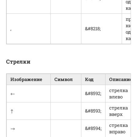
один
кав
прав
ниж
‚
&#8218;
один
кав
Стрелки
Изображение
Символ
Код
Описание
стрелка
←
&#8592;
влево
стрелка
↑
&#8593;
вверх
стрелка
→
&#8594;
вправо