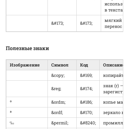
используе
в текстах
мягкий
&#173;
&#173;
перенос
Полезные знаки
Изображение
Символ
Код
Описание
&copy;
&#169;
копирайт
знак (r) —
&reg;
&#174;
зарегистри
º
&ordm;
&#186;
копье марс
ª
&ordf;
&#170;
зеркало ве
‰
&permil;
&#8240;
промилле