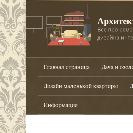
Перейти
к
Архитек
контенту
Все про ремо
дизайна инте
Главная страница
Дача и озе
Дизайн маленькой квартиры
Д
Информация