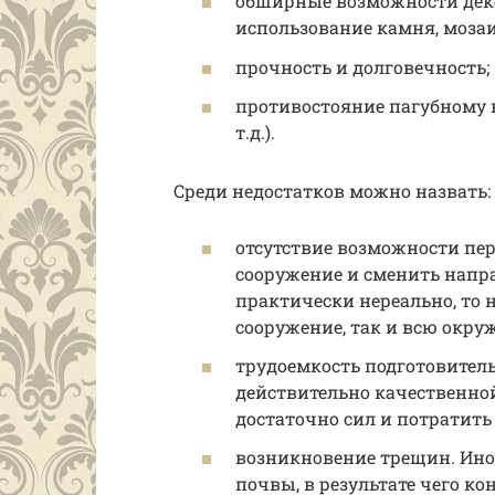
обширные возможности деко
использование камня, мозаи
прочность и долговечность;
противостояние пагубному 
т.д.).
Среди недостатков можно назвать:
отсутствие возможности пе
сооружение и сменить напра
практически нереально, то 
сооружение, так и всю окр
трудоемкость подготовител
действительно качественно
достаточно сил и потратить
возникновение трещин. Ино
почвы, в результате чего к