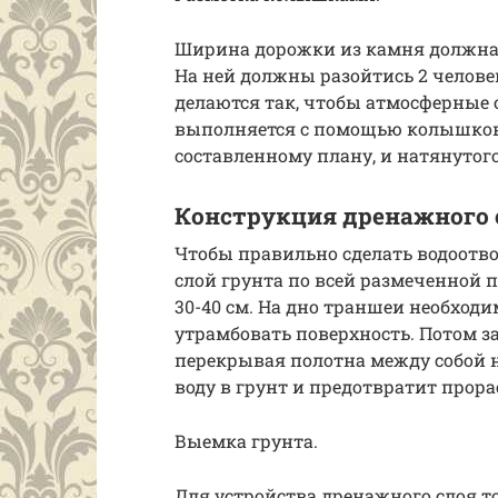
Ширина дорожки из камня должна 
На ней должны разойтись 2 челов
делаются так, чтобы атмосферные 
выполняется с помощью колышков,
составленному плану, и натянутог
Конструкция дренажного 
Чтобы правильно сделать водоотв
слой грунта по всей размеченной 
30-40 см. На дно траншеи необход
утрамбовать поверхность. Потом за
перекрывая полотна между собой н
воду в грунт и предотвратит прор
Выемка грунта.
Для устройства дренажного слоя т