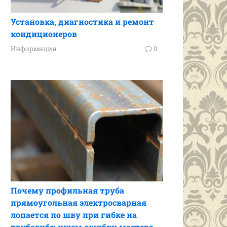
Установка, диагностика и ремонт
кондиционеров
Информация
0
Почему профильная труба
прямоугольная электросварная
лопается по шву при гибке на
трубогибе: ищем ошибки мастера