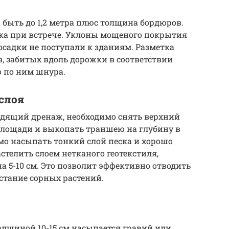
быть до 1,2 метра плюс толщина бордюров.
ека при встрече. Уклоны мощеного покрытия
осадки не поступали к зданиям. Разметка
 забитых вдоль дорожки в соответствии
о по ним шнура.
слоя
одящий дренаж, необходимо снять верхний
площади и выкопать траншею на глубину в
имо насыпать тонкий слой песка и хорошо
стелить слоем нетканого геотекстиля,
а 5-10 см. Это позволит эффективно отводить
астание сорных растений.
олщиной 10-15 см насыпается гравий или