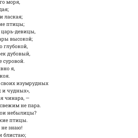
го моря,
дая;
и лаская;
ие птицы;
 царь-девицы,
ары высокой;
ю глубокой,
чек дубовый,
е суровой.
вно я,
окоя.
 своих изумрудных
 и чудных»,
ая чинара, —
свежим не пара.
вои небылицы?
кие птицы.
 не знаю!
и блистаю;