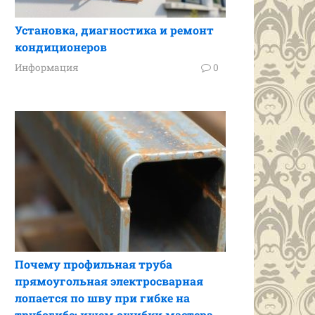
Установка, диагностика и ремонт
кондиционеров
Информация
0
Почему профильная труба
прямоугольная электросварная
лопается по шву при гибке на
трубогибе: ищем ошибки мастера