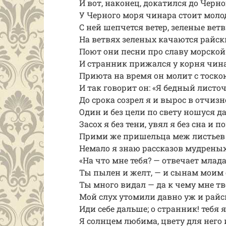
И вот, наконец, докатился до Черно
У Черного моря чинара стоит моло
С ней шепчется ветер, зеленые ветв
На ветвях зеленых качаются райск
Поют они песни про славу морской
И странник прижался у корня чин
Приюта на время он молит с тоско
И так говорит он: «Я бедный листо
До срока созрел я и вырос в отчизн
Один и без цели по свету ношуся да
Засох я без тени, увял я без сна и п
Прими же пришельца меж листьев
Немало я знаю рассказов мудреных
«На что мне тебя? — отвечает млад
Ты пылен и желт, — и сынам моим 
Ты много видал — да к чему мне т
Мой слух утомили давно уж и райс
Иди себе дальше; о странник! тебя я
Я солнцем любима, цвету для него 