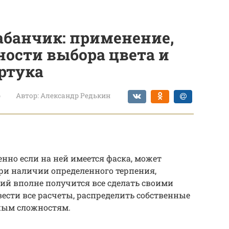
абанчик: применение,
ности выбора цвета и
ртука
р
Автор:
Александр Редькин
нно если на ней имеется фаска, может
при наличии определенного терпения,
й вполне получится все сделать своими
вести все расчеты, распределить собственные
ным сложностям.