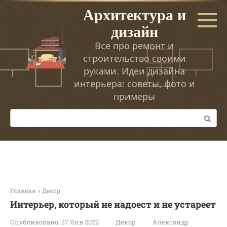
Перейти
Архитектура и
к
дизайн
контенту
Все про ремонт и
строительство своими
руками. Идеи дизайна
интерьера: советы, фото и
примеры
Поиск:
Главная
»
Декор
Интерьер, который не надоест и не устареет
Опубликовано:
27 Янв 2022
Декор
Александр