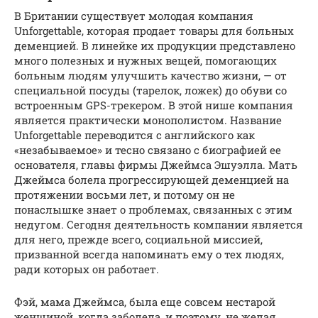
В Британии существует молодая компания
Unforgettable, которая продает товары для больных
деменцией. В линейке их продукции представлено
много полезных и нужных вещей, помогающих
больным людям улучшить качество жизни, — от
специальной посуды (тарелок, ложек) до обуви со
встроенным GPS-трекером. В этой нише компания
является практически монополистом. Название
Unforgettable переводится с английского как
«незабываемое» и тесно связано с биографией ее
основателя, главы фирмы Джеймса Эшуэлла. Мать
Джеймса болела прогрессирующей деменцией на
протяжении восьми лет, и потому он не
понаслышке знает о проблемах, связанных с этим
недугом. Сегодня деятельность компании является
для него, прежде всего, социальной миссией,
призванной всегда напоминать ему о тех людях,
ради которых он работает.
Фэй, мама Джеймса, была еще совсем нестарой
женщиной, когда заболела, и поэтому, не желая