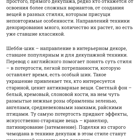
простого, прямого декупажа, редко кто откажется от
освоения более сложных вариантов, от создания
вещей в разных стилях, которым присущи
неповторимые особенности. Направлений техники
декорирования много, количество их растет, но есть
уже ставшие классикой.
Шебби-шик – направление в интерьерном декоре,
ставшее популярным и для декупажной техники.
Перевод с английского помогает понять суть стиля
– в потертости, легкой потрепанности, которую
оставляет время, есть особый шик. Такое
украшение привлекает тех, кто интересуется
стариной, ценит антикварные вещи. Светлый фон –
белый, кремовый, слоновой кости, на нем чуть
размытые нежные розы обрамлены зеленью,
ангелами, средневековыми замками, райскими
птицами. Ту самую потертость придают эффекты,
искусственно старящие вещь – кракелюр,
патинирование (затемнение). Поделки из старого
чемодана в технике декупаж в этом стиле станут
изюминкой комнаты для девочки.