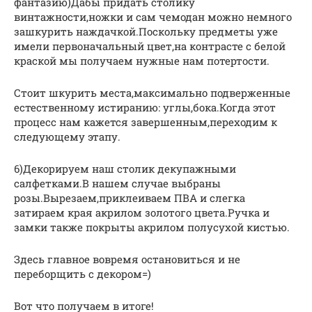
фантазию)Дабы придать столику
винтажности,ножки и сам чемодан можно немного
зашкурить наждачкой.Поскольку предметы уже
имели первоначальный цвет,на контрасте с белой
краской мы получаем нужные нам потертости.
Стоит шкурить места,максимально подверженные
естественному истиранию: углы,бока.Когда этот
процесс нам кажется завершенным,переходим к
следующему этапу.
6)Декорируем наш столик декупажными
салфетками.В нашем случае выбраны
розы.Вырезаем,приклеиваем ПВА и слегка
затираем края акрилом золотого цвета.Ручка и
замки также покрыты акрилом полусухой кистью.
Здесь главное вовремя остановиться и не
переборщить с декором=)
Вот что получаем в итоге!