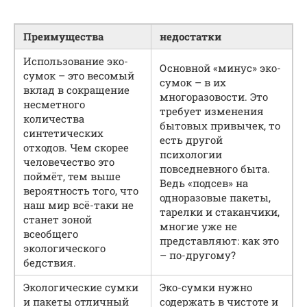
Преимущества
недостатки
Использование эко-
Основной «минус» эко-
сумок – это весомый
сумок – в их
вклад в сокращение
многоразовости. Это
несметного
требует изменения
количества
бытовых привычек, то
синтетических
есть другой
отходов. Чем скорее
психологии
человечество это
повседневного быта.
поймёт, тем выше
Ведь «подсев» на
вероятность того, что
одноразовые пакеты,
наш мир всё-таки не
тарелки и стаканчики,
станет зоной
многие уже не
всеобщего
представляют: как это
экологического
– по-другому?
бедствия.
Экологические сумки
Эко-сумки нужно
и пакеты отличный
содержать в чистоте и