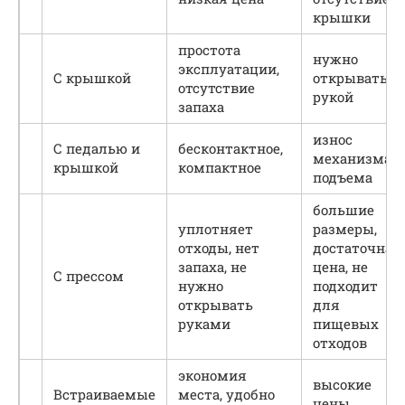
крышки
простота
нужно
эксплуатации,
С крышкой
открывать
отсутствие
рукой
запаха
износ
С педалью и
бесконтактное,
механизма
крышкой
компактное
подъема
большие
уплотняет
размеры,
отходы, нет
достаточная
запаха, не
цена, не
С прессом
нужно
подходит
открывать
для
руками
пищевых
отходов
экономия
высокие
Встраиваемые
места, удобно
цены