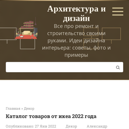
Перейти
Архитектура и
к
дизайн
контенту
Все про ремонт и
строительство своими
руками. Идеи дизайна
интерьера: советы, фото и
примеры
Поиск:
Главная
»
Декор
Каталог товаров от икеа 2022 года
Опубликовано:
27 Янв 2022
Декор
Александр