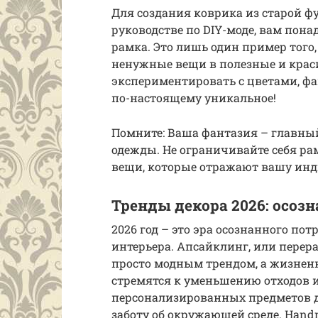
Для создания коврика из старой фу
руководстве по DIY-моде, вам пона
рамка. Это лишь один пример того
ненужные вещи в полезные и краси
экспериментировать с цветами, фа
по-настоящему уникальное!
Помните: Ваша фантазия – главный
одежды. Не ограничивайте себя ра
вещи, которые отражают вашу инд
Тренды декора 2026: осоз
2026 год – это эра осознанного по
интерьера. Апсайклинг, или перера
просто модным трендом, а жизнен
стремятся к уменьшению отходов 
персонализированных предметов д
заботу об окружающей среде. Hand