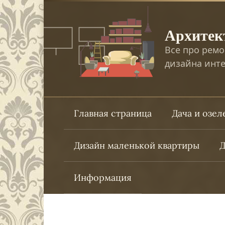
Перейти
к
Архитек
контенту
Все про ремо
дизайна инте
Главная страница
Дача и озе
Дизайн маленькой квартиры
Д
Информация