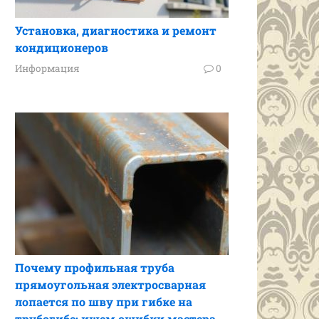
Установка, диагностика и ремонт
кондиционеров
Информация
0
Почему профильная труба
прямоугольная электросварная
лопается по шву при гибке на
трубогибе: ищем ошибки мастера