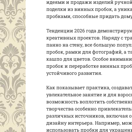
идеями и продажи изделий ручной 
поделки из винных пробок, а уни
пробками, способные придать дом
Тенденции 2026 года демонстрирую
креативных проектов. Наряду с т
панно на стену, все большую попу
пробок, рамки для фотографий, а 
кашпо для цветов. Особое вниман
пробок и переработке винных проб
устойчивого развития.
Как показывает практика, создават
увлекательное занятие и для взрос
возможность воплотить собственн
творчества особенно привлекател
различных источников, включая о
дизайну интерьера. Например, мож
использовать пробки для украшени