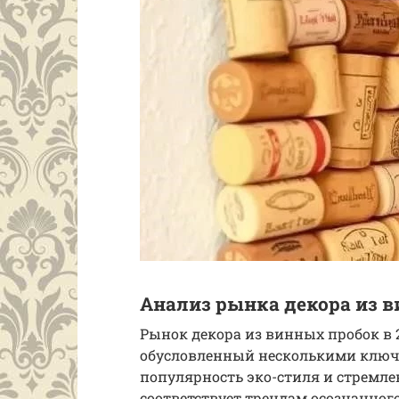
Анализ рынка декора из в
Рынок декора из винных пробок в 
обусловленный несколькими ключе
популярность эко-стиля и стремле
соответствует трендам осознанног