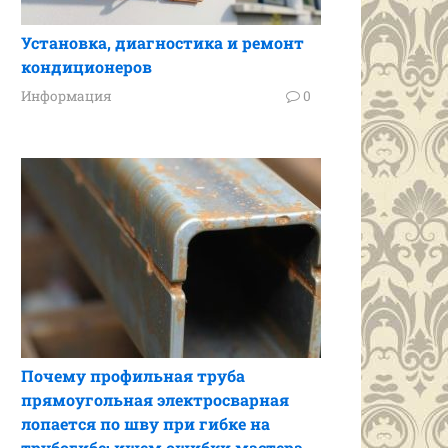
Установка, диагностика и ремонт
кондиционеров
Информация
0
Почему профильная труба
прямоугольная электросварная
лопается по шву при гибке на
трубогибе: ищем ошибки мастера