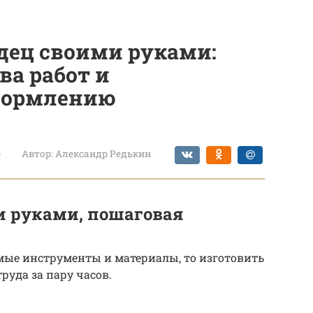
дец своими руками:
ва работ и
формлению
р
Автор:
Александр Редькин
и руками, пошаговая
имые инструменты и материалы, то изготовить
руда за пару часов.