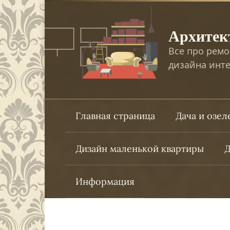
Перейти
к
Архитек
контенту
Все про ремо
дизайна инте
Главная страница
Дача и озе
Дизайн маленькой квартиры
Д
Информация