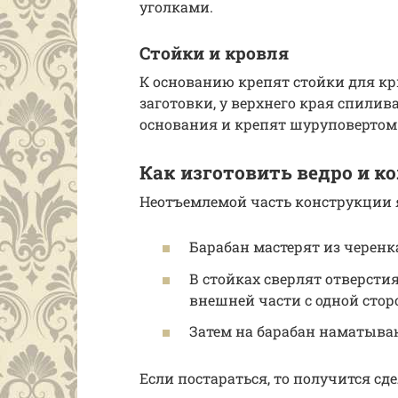
уголками.
Стойки и кровля
К основанию крепят стойки для к
заготовки, у верхнего края спили
основания и крепят шуруповертом
Как изготовить ведро и к
Неотъемлемой часть конструкции 
Барабан мастерят из черенк
В стойках сверлят отверсти
внешней части с одной стор
Затем на барабан наматыва
Если постараться, то получится сде