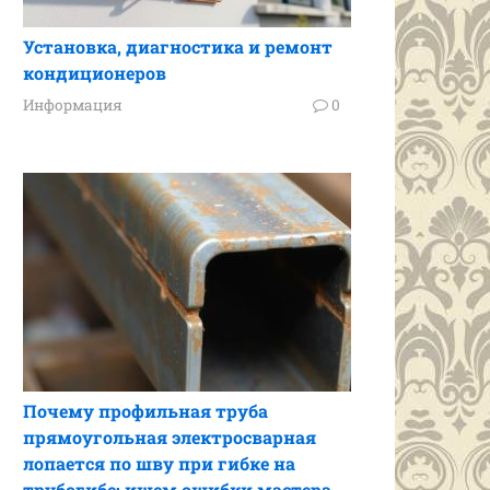
Установка, диагностика и ремонт
кондиционеров
Информация
0
Почему профильная труба
прямоугольная электросварная
лопается по шву при гибке на
трубогибе: ищем ошибки мастера