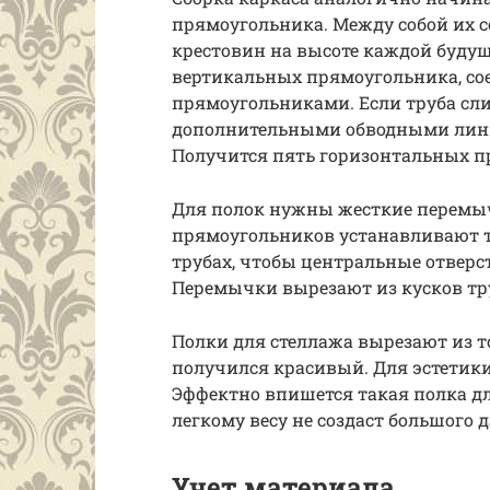
прямоугольника. Между собой их с
крестовин на высоте каждой будущ
вертикальных прямоугольника, с
прямоугольниками. Если труба сл
дополнительными обводными лини
Получится пять горизонтальных п
Для полок нужны жесткие перемыч
прямоугольников устанавливают 
трубах, чтобы центральные отверс
Перемычки вырезают из кусков тр
Полки для стеллажа вырезают из т
получился красивый. Для эстетики
Эффектно впишется такая полка дл
легкому весу не создаст большого 
Учет материала