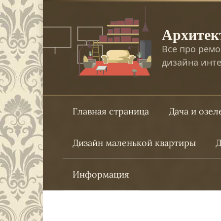
Перейти
к
Архитек
контенту
Все про ремо
дизайна инте
Главная страница
Дача и озе
Дизайн маленькой квартиры
Д
Информация