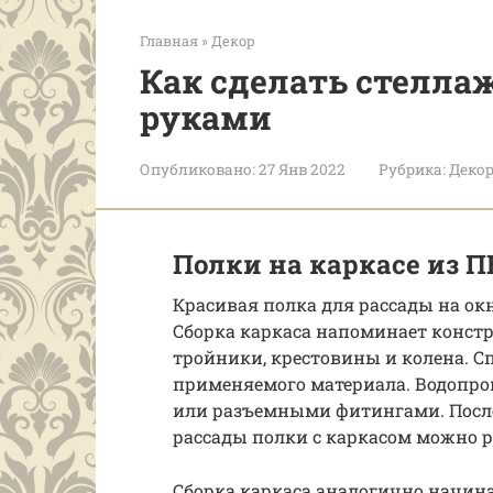
Главная
»
Декор
Как сделать стелла
руками
Опубликовано:
27 Янв 2022
Рубрика:
Деко
Полки на каркасе из П
Красивая полка для рассады на ок
Сборка каркаса напоминает констр
тройники, крестовины и колена. С
применяемого материала. Водопро
или разъемными фитингами. Посл
рассады полки с каркасом можно р
Сборка каркаса аналогично начина