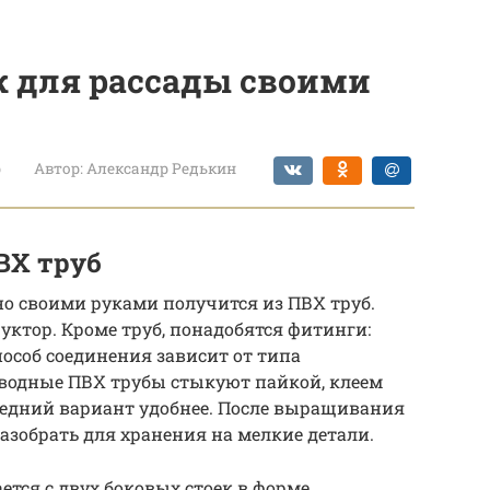
ж для рассады своими
р
Автор:
Александр Редькин
ВХ труб
но своими руками получится из ПВХ труб.
уктор. Кроме труб, понадобятся фитинги:
пособ соединения зависит от типа
водные ПВХ трубы стыкуют пайкой, клеем
едний вариант удобнее. После выращивания
азобрать для хранения на мелкие детали.
ется с двух боковых стоек в форме