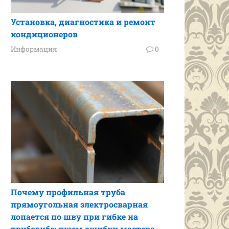
Установка, диагностика и ремонт
кондиционеров
Информация
0
Почему профильная труба
прямоугольная электросварная
лопается по шву при гибке на
трубогибе: ищем ошибки мастера