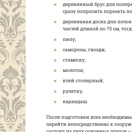
деревянный брус для попере
сразу попросить порезать по 
деревянная доска для полок 
частей длиной по 75 см, тогда
пилу;
саморезы, гвозди;
стамеску;
молоток;
клей столярный;
рулетку;
карандаш.
После подготовки всех необходим
перейти непосредственно к сооруж
состоит из двух основных этапов –