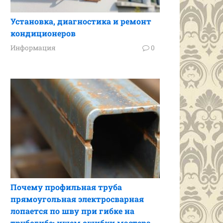
Установка, диагностика и ремонт
кондиционеров
Информация
0
Почему профильная труба
прямоугольная электросварная
лопается по шву при гибке на
трубогибе: ищем ошибки мастера