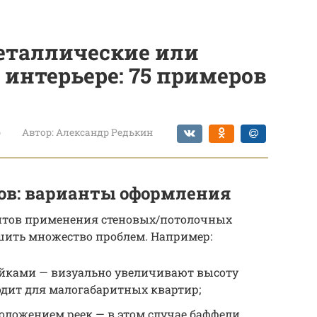
металлические или
 интерьере: 75 примеров
р
Автор:
Александр Редькин
ков: варианты оформления
нтов применения стеновых/потолочных
шить множество проблем. Например:
йками — визуально увеличивают высоту
одит для малогабаритных квартир;
оложением реек — в этом случае баффели