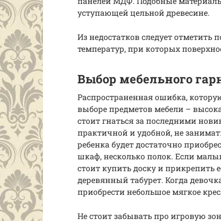
панелей МДФ. Подобные материалы
уступающей цельной древесине.
Из недостатков следует отметить
температур, при которых поверхно
Выбор мебельного гар
Распространенная ошибка, котору
выборе предметов мебели – высока
стоит гнаться за последними нов
практичной и удобной, не занимат
ребенка будет достаточно приобрес
шкаф, несколько полок. Если малы
стоит купить доску и прикрепить е
деревянный табурет. Когда девочк
приобрести небольшое мягкое крес
Не стоит забывать про игровую з