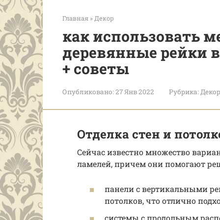
Главная
»
Декор
​как использовать 
деревянные рейки в
+ советы
Опубликовано:
27 Янв 2022
Рубрика:
Деко
Отделка стен и потол
Сейчас известно множество вариа
ламелей, причем они помогают ре
панели с вертикальными ре
потолков, что отлично подх
системы с продольным расп