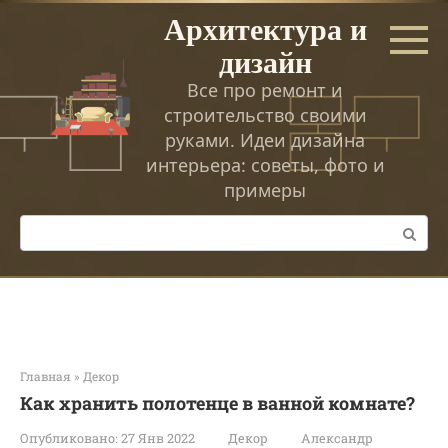
Перейти
Архитектура и
к
дизайн
контенту
Все про ремонт и
строительство своими
руками. Идеи дизайна
интерьера: советы, фото и
примеры
Поиск:
Главная
»
Декор
Как хранить полотенце в ванной комнате?
Опубликовано:
27 Янв 2022
Декор
Александр