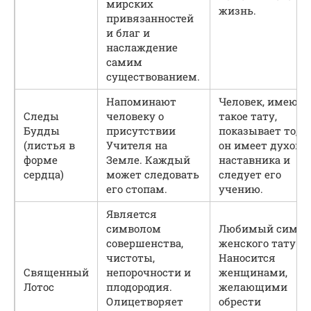
мирских
жизнь.
привязанностей
и благ и
наслаждение
самим
существованием.
Напоминают
Человек, имеющ
Следы
человеку о
такое тату,
Будды
присутствии
показывает то, ч
(листья в
Учителя на
он имеет духовн
форме
Земле. Каждый
наставника и
сердца)
может следовать
следует его
его стопам.
учению.
Является
символом
Любимый симво
совершенства,
женского тату.
чистоты,
Наносится
Священный
непорочности и
женщинами,
Лотос
плодородия.
желающими
Олицетворяет
обрести