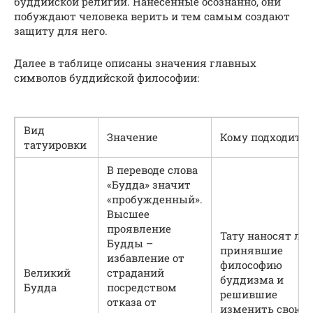
буддийской религии. Нанесенные осознанно, они
побуждают человека верить и тем самым создают
защиту для него.
Далее в таблице описаны значения главных
символов буддийской философии:
Вид
Значение
Кому подходит
татуировки
В переводе слова
«Будда» значит
«пробужденный».
Высшее
проявление
Тату наносят лю
Будды –
принявшие
избавление от
философию
Великий
страданий
буддизма и
Будда
посредством
решившие
отказа от
изменить свою