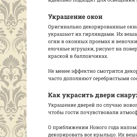
Украшение окон
Оригинально декорированные окна
украшают их гирляндами. Их вешаю
огни в оконных проемах и веночки
елочные игрушки, рисуют на пове
краской в баллончиках.
Не менее эффектно смотрится декор
часто дополняют серебристыми со
Как украсить двери снар
Украшение дверей по случаю ново
чтобы гости почувствовали атмосф
О приближении Нового года напом
декорировать все крыльцо. Их веш