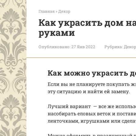
Главная
»
Декор
Как украсить дом н
руками
Опубликовано:
27 Янв 2022
Рубрика:
Деко
Как можно украсить д
Если вы не планируете покупать жи
эту ситуацию и найти ей замену.
Лучший вариант — все же использ
насобирать еловых веток и постав
ленточками, игрушками или сдел
Можно оформить в праздничный в