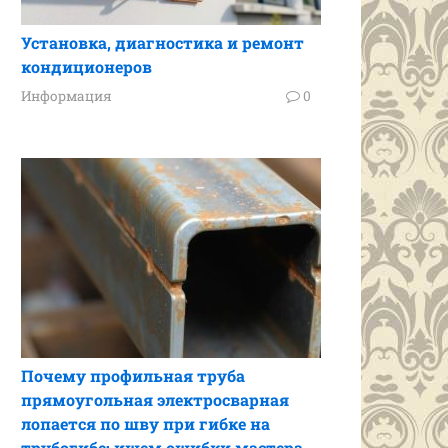
Установка, диагностика и ремонт
кондиционеров
Информация
0
Почему профильная труба
прямоугольная электросварная
лопается по шву при гибке на
трубогибе: ищем ошибки мастера