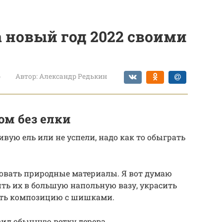
а новый год 2022 своими
р
Автор:
Александр Редькин
ом без елки
вую ель или не успели, надо как то обыграть
овать природные материалы. Я вот думаю
ить их в большую напольную вазу, украсить
ать композицию с шишками.
ид обычную ветку дерева.