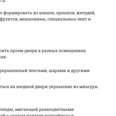
о формировать из шишек, орешков, желудей,
офруктов, мешковины, специальных лент и
асить проем двери в разных помещениях.
ак:
, украшенный лентами, шарами и другими
.
еться на входной двери украшение из мишуры
рлянды, мигающей разноцветными
й о скором приходе волшебного и