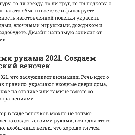
, то ли звезду, то ли круг, то ли подкову, а
шпагата обматываете ее и фиксируете
ность изготовленной поделки украсить
одами, елочными игрушками, дождиком и
раздобудете. Дизайн напрямую зависит от
ии.
ими руками 2021. Создаем
ский веночек
021, что заслуживает внимания. Речь идет о
ак правило, украшают входные двери дома,
акже на столике или камине вместе со
 украшениями.
кор в виде веночков можно не только
легко создать своими руками, взяв для этого
ие необычные ветви, что хорошо гнутся,
.д.