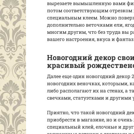
вырезаете вымышленную вами фигуру
потом соответствующим отрезком 
специальным клеем. Можно поверх
дополнительно веточками ели, яг
многим другим, что без труда вы 
вашего настроения, вкуса и фантаз
Новогодний декор сво
красивый рождествен
Далее еще один новогодний декор 2
новогодних веночках, которыми, к
либо располагают их на стенах, а т
свечками, статуэтками и другими
Приятно, что такой новогодний де
приобрести в магазине, но и очень 
специальный клей, елочные и друг
засушенные веточки с ягодками и т