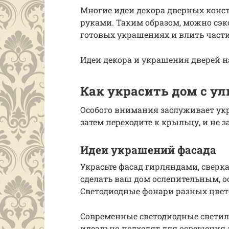
Многие идеи декора дверных конс
руками. Таким образом, можно сэк
готовых украшениях и влить част
Идеи декора и украшения дверей н
Как украсить дом с у
Особого внимания заслуживает укр
затем переходите к крыльцу, и не з
Идеи украшений фасада
Украсьте фасад гирляндами, сверк
сделать ваш дом ослепительным, о
Светодиодные фонари разных цвет
Современные светодиодные свети
идеально подходят для освещения