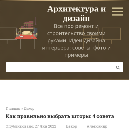
Перейти
Архитектура и
к
дизайн
контенту
Все про ремонт и
строительство своими
руками. Идеи дизайна
интерьера: советы, фото и
примеры
Поиск:
Главная
»
Декор
Как правильно выбрать шторы: 4 совета
Опубликовано:
27 Янв 2022
Декор
Александр