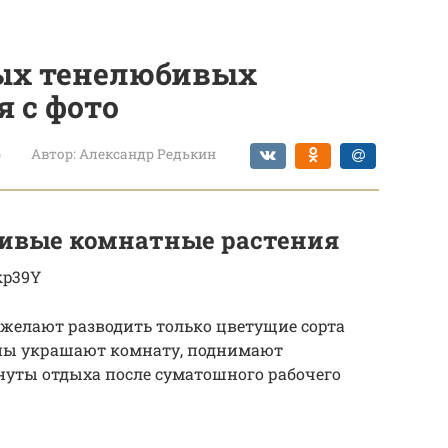
ых тенелюбивых
 с фото
р
Автор:
Александр Редькин
ивые комнатные растения
kp39Y
желают разводить только цветущие сорта
оны украшают комнату, поднимают
нуты отдыха после суматошного рабочего