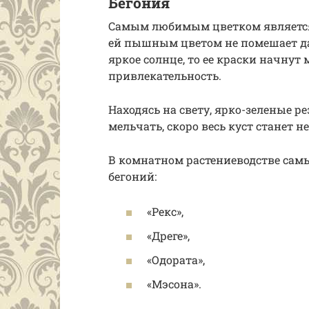
Бегония
Самым любимым цветком является
ей пышным цветом не помешает да
яркое солнце, то ее краски начнут 
привлекательность.
Находясь на свету, ярко-зеленые 
мельчать, скоро весь куст станет 
В комнатном растениеводстве са
бегоний:
«Рекс»,
«Дреге»,
«Одората»,
«Мэсона».