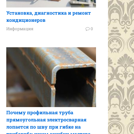
Установка, диагностика и ремонт
кондиционеров
Информация
0
Почему профильная труба
прямоугольная электросварная
лопается по шву при гибке на
трубогибе: ищем ошибки мастера