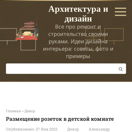
Перейти
Архитектура и
к
дизайн
контенту
Все про ремонт и
строительство своими
руками. Идеи дизайна
интерьера: советы, фото и
примеры
Поиск:
Главная
»
Декор
Размещение розеток в детской комнате
Опубликовано:
27 Янв 2022
Декор
Александр