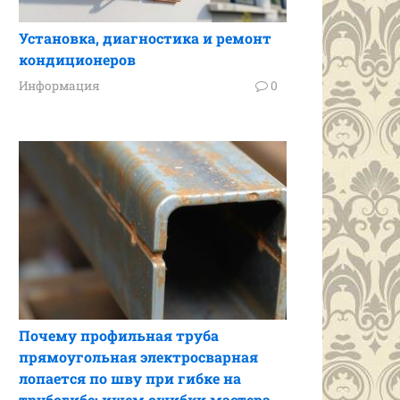
Установка, диагностика и ремонт
кондиционеров
Информация
0
Почему профильная труба
прямоугольная электросварная
лопается по шву при гибке на
трубогибе: ищем ошибки мастера