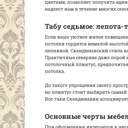
цветами, позволяет получить един
надоест нам в течение многих сезо
Табу седьмое: лепота-
Если ваше уютное жилое помещение
потолки гордятся немалой высотой
лепниной. Скандинавский стиль на
Практичные северяне даже порой 
потолочный плинтус, предпочитая 
потолка.
До такого упрощения своего прост
но плинтус стоит выбирать самый 
Все-таки Скандинавия ассоциируетс
Основные черты мебел
При оформлении интерьеров в че