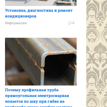
Установка, диагностика и ремонт
кондиционеров
Информация
0
Почему профильная труба
прямоугольная электросварная
лопается по шву при гибке на
трубогибе: ищем ошибки мастера