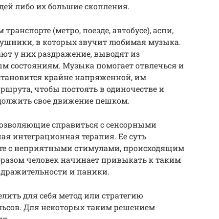
дей либо их большие скопления.
транспорте (метро, поезде, автобусе), аспи,
аушники, в которых звучит любимая музыка.
ют у них раздражение, выводят из
ым состояниям. Музыка помогает отвлечься и
 становится крайне напряженной, им
аршрута, чтобы постоять в одиночестве и
одолжить свое движение пешком.
позволяющие справиться с сенсорными
ая интеграционная терапия. Ее суть
кте с неприятными стимулами, происходящим
бразом человек начинает привыкать к таким
здражительности и паники.
елить для себя метод или стратегию
ьсов. Для некоторых таким решением
ля