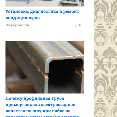
Установка, диагностика и ремонт
кондиционеров
Информация
0
Почему профильная труба
прямоугольная электросварная
лопается по шву при гибке на
трубогибе: ищем ошибки мастера