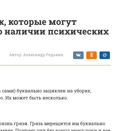
, которые могут
о наличии психических
р
Автор:
Александр Редькин
ы сами) буквально зациклен на уборке,
о. Их может быть несколько.
язнь грязи. Грязь мерещится им буквально
помине. Поэтому они без конца моют руки и все