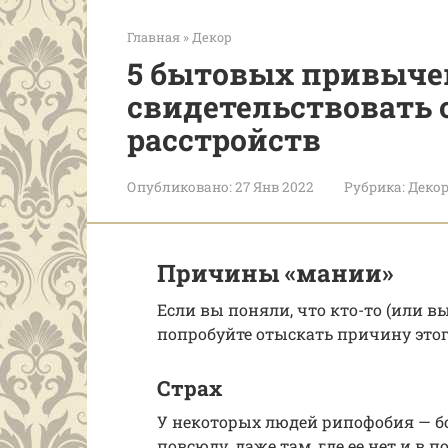
Главная
»
Декор
5 бытовых привычек
свидетельствовать 
расстройств
Опубликовано:
27 Янв 2022
Рубрика:
Деко
Причины «мании»
Если вы поняли, что кто-то (или в
попробуйте отыскать причину этог
Страх
У некоторых людей рипофобия — бо
повсюду, даже там, где ее нет и в 