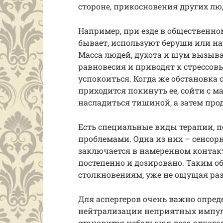
стороне, прикосновения других лю
Например, при езде в общественном 
бывает, используют беруши или н
Масса людей, духота и шум вызыва
равновесия и приводят к стрессов
успокоиться. Когда же обстановка
приходится покинуть ее, сойти с м
насладиться тишиной, а затем пр
Есть специальные виды терапии, 
проблемами. Одна из них – сенсорн
заключается в намеренном конта
постепенно и дозировано. Таким о
столкновениям, уже не ощущая ра
Для аспергеров очень важно опред
нейтрализации неприятных импул
становится небольшая доза алкого