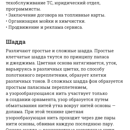
техобслуживание ТС, юридический отдел,
программисты.
• Заключение договора на топливные карты.
• Организация мойки и химчистки.
• Продвижение и реклама сервиса.
Шадда
Различают простые и сложные шадда. Простые
клетчатые шадда ткутся по принципу паласа
и джеджима. Цветная основа натягивается, уток,
варьируясь в различных цветах, по способу
полотняного переплетения, образует клетки
различных тонов. В сложных шадда фон образуется
простым паласным переплетением,
а узорообразующаяся нить участвует только
в создании орнамента, узор образуется путем
обматывания нитей утка вокруг нитей основы —
долама. При этой технике цветная
узорообразующая нить проходит через две пары
нити основы, обвивая каждую последнюю пару.
Основа шадда — разноцветные шерстяные нити.