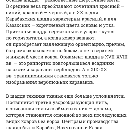
В средние века преобладают сочетания красный —
синий, красный — черный, а в XX в. для
Карабахских шадда характерны красный, а для
Казахских — коричневый цвета основы и утка.
Притканье шадда вертикальные узоры ткутся
по горизонтали, а когда ковер вешают,
он приобретает надлежащую ориентацию, причем,
бахрома оказывается по бокам, а не в верхней
и нижней части ковра. Орнамент шадда в ХVII-ХVIII
вв. — это раппортно повторяющиеся всадники
на охоте и караваны верблюдов. А в ХIХ-ХХ
вв. традиционными становятся только
изображения верблюжьих караванов.
В шадда техника тканья еще больше усложняется.
Появляется третья узорообразующая нить,
а описанная техника обматывания — долама,
которая становится основной во всех последующих
видах ковров без ворса. Центрами производства
шадда были Карабах, Нахчывань и Казах.