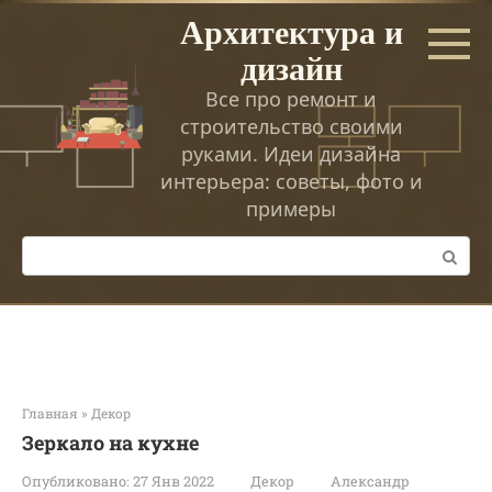
Перейти
Архитектура и
к
дизайн
контенту
Все про ремонт и
строительство своими
руками. Идеи дизайна
интерьера: советы, фото и
примеры
Поиск:
Главная
»
Декор
Зеркало на кухне
Опубликовано:
27 Янв 2022
Декор
Александр