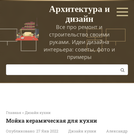
Перейти
Архитектура и
к
дизайн
контенту
Все про ремонт и
строительство своими
руками. Идеи дизайна
интерьера: советы, фото и
примеры
Поиск:
Главная
»
Дизайн кухни
Мойка керамическая для кухни
Опубликовано:
27 Янв 2022
Дизайн кухни
Александр